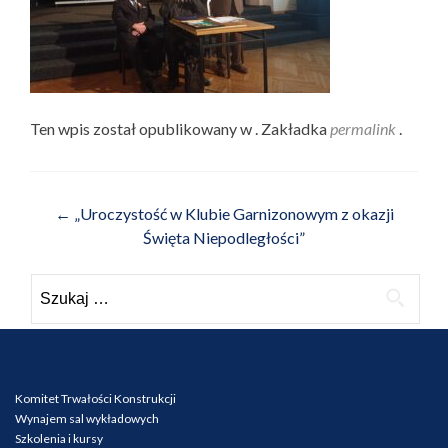
Ten wpis został opublikowany w . Zakładka
permalink
.
Nawigacja wpisu
←
„Uroczystość w Klubie Garnizonowym z okazji
Święta Niepodległości”
Szukaj:
Komitet Trwałości Konstrukcji
Wynajem sal wykładowych
Szkolenia i kursy