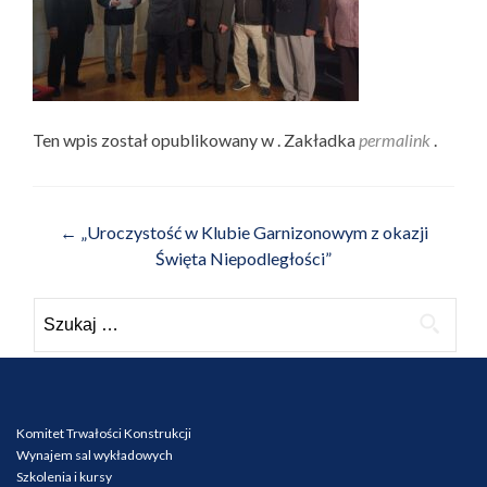
Ten wpis został opublikowany w . Zakładka
permalink
.
Nawigacja wpisu
←
„Uroczystość w Klubie Garnizonowym z okazji
Święta Niepodległości”
Szukaj:
Komitet Trwałości Konstrukcji
Wynajem sal wykładowych
Szkolenia i kursy