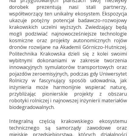
Na przygotowanych planszach swój niezwykły
dorobek prezentują nasi stali partnerzy,
współtworzący ten unikalny ekosystem. Ekspozycja
ukazuje potężny potencjał badawczo-rozwojowy
krakowskich uczelni wyższych. Zwiedzający będą
mogli podziwiać najnowocześniejsze technologie
kosmiczne oraz projekty autonomicznych rojów
dronów rozwijane na Akademii Górniczo-Hutniczej.
Politechnika Krakowska dzieli się z kolei swoimi
wybitnymi dokonaniami w zakresie tworzenia
innowacyjnych symulatorów transportowych oraz
pojazdów zeroemisyjnych, podczas gdy Uniwersytet
Rolniczy w fascynujący sposób udowadnia, jak
inżynieria może harmonijnie wspierać naturę,
przybliżając pionierskie projekty z obszaru
robotyki rolniczej i najnowszej inżynierii materiałów
biodegradowalnych.
Integralną częścią krakowskiego ekosystemu
technicznego są samorządy zawodowe oraz
miejskie przedsiębiorstwa, których działalności