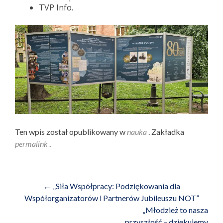
TVP Info.
Ten wpis został opublikowany w
nauka
. Zakładka
permalink
.
Nawigacja wpisu
←
„Siła Współpracy: Podziękowania dla
Współorganizatorów i Partnerów Jubileuszu NOT”
„Młodzież to nasza
przyszłość – dziękujemy